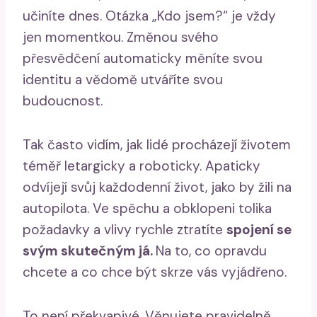
učiníte dnes. Otázka „Kdo jsem?“ je vždy
jen momentkou. Změnou svého
přesvědčení automaticky měníte svou
identitu a vědomě utváříte svou
budoucnost.
Tak často vidím, jak lidé procházejí životem
téměř letargicky a roboticky. Apaticky
odvíjejí svůj každodenní život, jako by žili na
autopilota. Ve spěchu a obklopeni tolika
požadavky a vlivy rychle ztratíte
spojení se
svým skutečným já.
Na to, co opravdu
chcete a co chce být skrze vás vyjádřeno.
To není překvapivé. Věnujete pravidelně