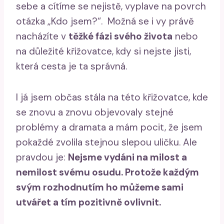
sebe a cítíme se nejistě, vyplave na povrch
otázka „Kdo jsem?“. Možná se i vy právě
nacházíte v
těžké fázi svého života
nebo
na důležité křižovatce, kdy si nejste jisti,
která cesta je ta správná.
I já jsem občas stála na této křižovatce, kde
se znovu a znovu objevovaly stejné
problémy a dramata a mám pocit, že jsem
pokaždé zvolila stejnou slepou uličku. Ale
pravdou je:
Nejsme vydáni na milost a
nemilost svému osudu. Protože každým
svým rozhodnutím ho můžeme sami
utvářet a tím pozitivně ovlivnit.