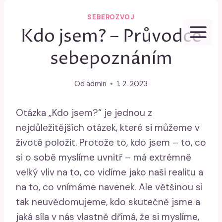
Přeskočit
SEBEROZVOJ
na
Kdo jsem? – Průvodce
obsah
sebepoznáním
Od
admin
1. 2. 2023
Otázka „Kdo jsem?“ je jednou z
nejdůležitějších otázek, které si můžeme v
životě položit. Protože to, kdo jsem – to, co
si o sobě myslíme uvnitř – má extrémně
velký vliv na to, co vidíme jako naši realitu a
na to, co vnímáme navenek. Ale většinou si
tak neuvědomujeme, kdo skutečně jsme a
jaká síla v nás vlastně dřímá, že si myslíme,