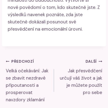
minulosti do budoucnosti. Vytvořte si
nové povědomí o tom, kdo skutečně jste. Z
výsledků navenek poznáte, zda jste
skutečně dokázali posunout své
přesvědčení na emocionální úrovni.
Navigace
PŘEDCHOZÍ
DALŠÍ
Velká očekávání: Jak
Jak přesvědčení
Pro
se zbavit nezdravé
určují váš život a jak
Příspěvek
připoutanosti a
je můžete použít
prosperovat
pro sebe
navzdory zklamání