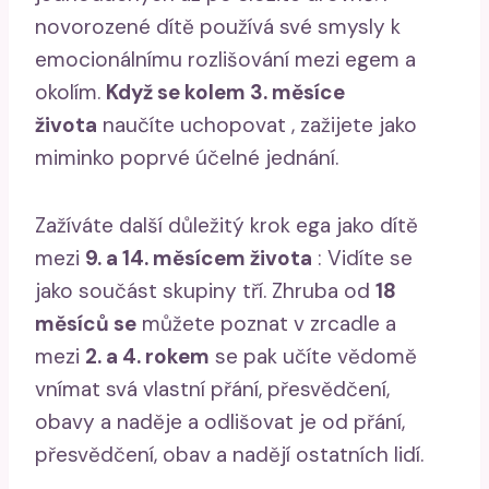
novorozené dítě používá své smysly k
emocionálnímu rozlišování mezi egem a
okolím.
Když se kolem 3. měsíce
života
naučíte uchopovat , zažijete jako
miminko poprvé účelné jednání.
Zažíváte další důležitý krok ega jako dítě
mezi
9. a 14. měsícem života
: Vidíte se
jako součást skupiny tří. Zhruba od
18
měsíců
se
můžete poznat v zrcadle a
mezi
2. a 4.
rokem
se pak učíte vědomě
vnímat svá vlastní přání, přesvědčení,
obavy a naděje a odlišovat je od přání,
přesvědčení, obav a nadějí ostatních lidí.